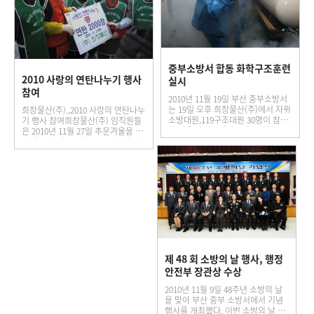
중부소방서 합동 화학구조훈련
2010 사랑의 연탄나누기 행사
실시
참여
2010년 11월 19일 부산 중부소방서
는 19일 오후 희창물산(주)에서 자위
희창물산(주).,2010 사랑의 연탄나누
소방대원,119구조대원 30명이 참여
기 행사 참여희창물산(주) 임직원들
한 가운데 암모니아 누출시 행동요령
은 2010년 11월 27일 추운겨울을 맞
및 대처방법 교육, 유해화학물질 제
이해 부산 서구 남부민동 일대에 연
독, 중독자 인명구조 방법 등 화…
탄을 필요로 하는 우리 주변의 어려
운 이웃에게 사랑의 연탄을 배달
하…
제 48 회 소방의 날 행사, 행정
안전부 장관상 수상
2010년 11월 9일 48주년 소방의 날
을 맞아 부산 중부 소방서에서 기념
행사를 개최했다. 이번 소방의 날 행