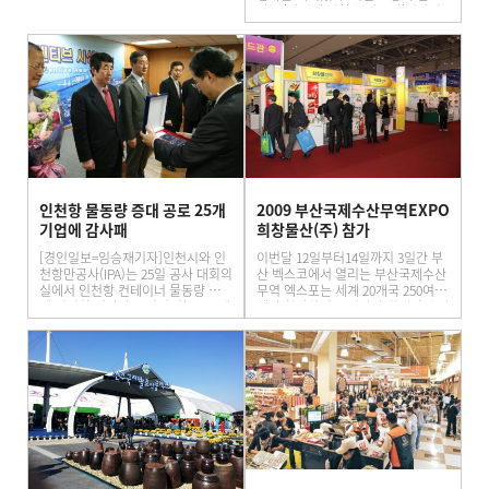
사는 '안전에 강한 부산소방'이란 슬
로건 아래 소방의 미래를 향한 다짐
의 날로 진행된 가운데…
인천항 물동량 증대 공로 25개
2009 부산국제수산무역EXPO
기업에 감사패
희창물산(주) 참가
[경인일보=임승재기자]인천시와 인
이번달 12일부터14일까지 3일간 부
천항만공사(IPA)는 25일 공사 대회의
산 벡스코에서 열리는 부산국제수산
실에서 인천항 컨테이너 물동량 증대
무역 엑스포는 세계 20개국 250여 업
에 기여한 선사와 포워더, 화주, 보세
체가 참가하며 우리나라 최대의 수산
창고 운영업체 등 25곳에 감사패를
전문 종합 박람회이며 동시에 국내
수여했다.이날 감사패를 받은 선사는
유일의 수산종합전문 전시회입니다.
…
올해로…