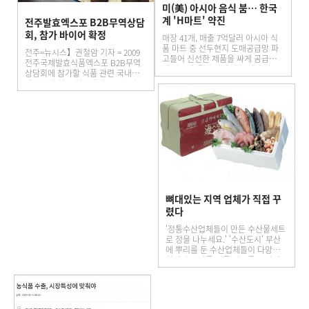
미(美) 아시아 음식 붐… 한국
계 'H마트' 약진
전주발효엑스포 B2B무역상담
회, 참가 바이어 확정
매장 41개, 매출 7억달러 아시아 식
품 마트 중 선두현지 도매공급망 파
전주=뉴시스】권철암 기자 = 2009
고들어 신선한 제품을 싸게 공급미국
전주국제발효식품엑스포 B2B무역
에 아시아 음식 바람이 불면서 아시
상담회에 참가할 식품 관련 국내외
아 식품을 공급하는 한국계 초대형
바이어가 최종 확정됐다. 13일 전주
수퍼마켓이 약진하고 있다.지역마다
국제발효식품엑스포조직위원회에
늘어나는…
따르면 올해 B2B상담회에는 해외
5…
뼈대있는 지역 업체가 직접 꾸
렸다
'정통수산업체들이 만든 수산물세트
로 정을 나누세요.' '수산도시' 부산
에 뿌리를 둔 수산업체들이 다양한
한가위 수산물 선물 세트를 준비해
고객들에게 다가가고 있다.제수용 선
어 선물세트가 눈에 띈다. 조기…