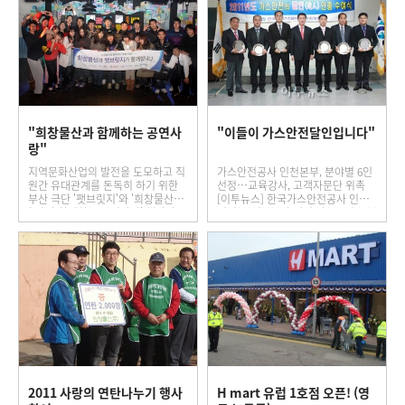
"희창물산과 함께하는 공연사
"이들이 가스안전달인입니다"
랑"
지역문화산업의 발전을 도모하고 직
가스안전공사 인천본부, 분야별 6인
원간 유대관계를 돈독히 하기 위한
선정…교육강사, 고객자문단 위촉
부산 극단 '팻브릿지'와 '희창물산
[이투뉴스] 한국가스안전공사 인천
(주)과 함께하는 공연사랑' 행사가
지역본부(본부장 김성수)는 6일 본부
2011년 12월 28일 부산소재의 한 소
교육장에서 ‘가스안전달인(達人)’ 인
극장에서 열렸습니다. 고난과 역경
증 수여식을 가졌다. 가스안전달인
속…
은 가스…
2011 사랑의 연탄나누기 행사
H mart 유럽 1호점 오픈! (영