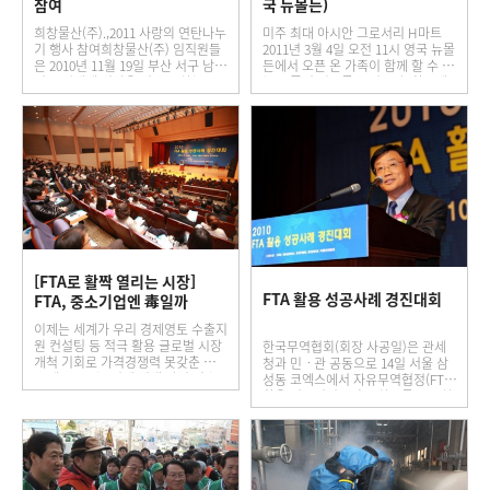
참여
국 뉴몰든)
희창물산(주).,2011 사랑의 연탄나누
미주 최대 아시안 그로서리 H마트
기 행사 참여희창물산(주) 임직원들
2011년 3월 4일 오전 11시 영국 뉴몰
은 2010년 11월 19일 부산 서구 남부
든에서 오픈 온 가족이 함께 할 수 있
민동 일대에 연탄을 필요로 하는 우
는 고품격 원스톱 쇼핑공간, 한국에
리 주변의 어려운 이웃에게 사랑의
서 직송되는 신선하고 다양한 식품들
연탄을 배달하기 위해 작년에 이…
이 한가득, 깨끗하고…
[FTA로 활짝 열리는 시장]
FTA 활용 성공사례 경진대회
FTA, 중소기업엔 毒일까
이제는 세계가 우리 경제영토 수출지
원 컨설팅 등 적극 활용 글로벌 시장
한국무역협회(회장 사공일)은 관세
개척 기회로 가격경쟁력 못갖춘 中
청과 민ㆍ관 공동으로 14일 서울 삼
企에도 FTA는 이제 선택 아닌 필수
성동 코엑스에서 자유무역협정(FTA)
전문 교육과정 등 참여 통해 정보력·
활용 성공기업들의 노하우를 공유하
인프라 부족 극복해야부산시 서…
기 위한 `FTA 활용 성공사례 경진대
회'를 개최했다고 밝혔다.이번 경진
대회는…