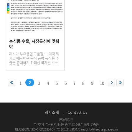
농식품 수출, 시장특성에 맞춰
야
러시아 부유층엔 고품질 … 미국 멕
시코계는 매운 음식 공략 농식품 수
출을 증대하기 위해선 국가별 수출시
장의 특성을 파악해 그에 맞는 전략
을 펼쳐야 한다는 주장이 제기됐다.
15일 경기 고양시 일산 킨텍스…
2
1
3
4
5
6
7
8
9
10
회사소개
Contact Us
(주)희창물산
부산본사 : 부산광역시 서구 충무대로 146
/
대표자 : 권중천
TEL.(051) 241.4335~6 / 242.1884~5 / FAX. (051) 241.2434 / E-mail.
info@heechangtrade.com