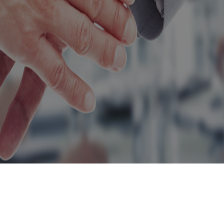
회사소개
Contact Us
(주)희창물산
부산본사 : 부산광역시 서구 충무대로 146
대표자 : 권중